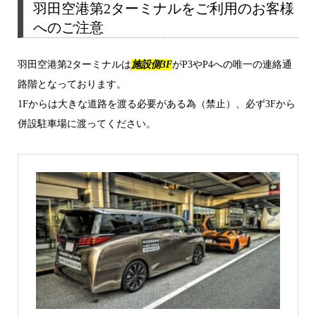
羽田空港第2ターミナルをご利用のお客様
へのご注意
羽田空港第2ターミナルは
施設側3F
がP3やP4への唯一の連絡通
路階となっております。
1Fからは大きな道路を渡る必要がある為（禁止）、必ず3Fから
併設駐車場に渡ってください。