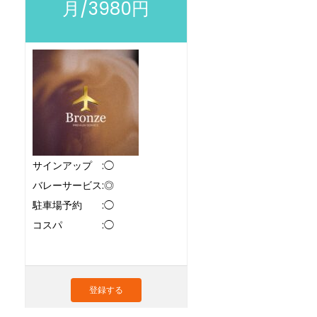
月/3980円
サインアップ :◯
バレーサービス:◎
駐車場予約 :◯
コスパ :◯
登録する