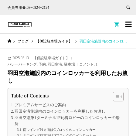
会員専用☎:03−6824−2124


ブログ
【併設駐車場ガイド】
羽田空港施設内のコインロッカーを利用したお渡し
2025.03.13
【併設駐車場ガイド】
バレーパーキング
,
予約
,
羽田空港
,
駐車場
コメント:
1
羽田空港施設内のコインロッカーを利用したお渡
し
Table of Contents
プレミアムサービスのご案内
羽田空港施設内のコインロッカーを利用したお渡し
羽田空港第1ターミナル1F到着ロビーのコインロッカーの場
所
南ウイングP1方面はCブロックのコインロッカー
北ウイングP2方面はDブロックのコインロッカー