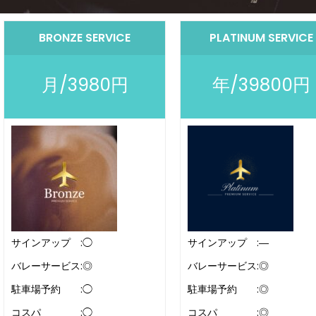
BRONZE SERVICE
PLATINUM SERVICE
月/3980円
年/39800円
サインアップ :◯
サインアップ :―
バレーサービス:◎
バレーサービス:◎
駐車場予約 :◯
駐車場予約 :◎
コスパ :◯
コスパ :◎